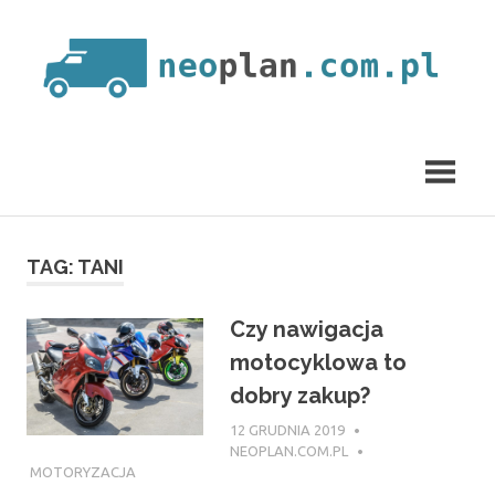
Skip
to
content
neoplan.com.pl
TAG:
TANI
Czy nawigacja
motocyklowa to
dobry zakup?
12 GRUDNIA 2019
NEOPLAN.COM.PL
MOTORYZACJA