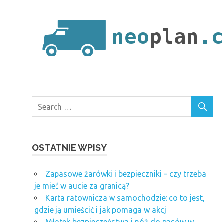
Skip
to
content
OSTATNIE WPISY
Zapasowe żarówki i bezpieczniki – czy trzeba
je mieć w aucie za granicą?
Karta ratownicza w samochodzie: co to jest,
gdzie ją umieścić i jak pomaga w akcji
Młotek bezpieczeństwa i nóż do pasów w