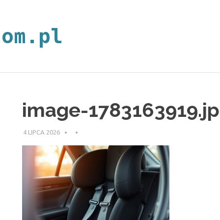
neoplan.com.p
image-1783163919.j
4 LIPCA 2026