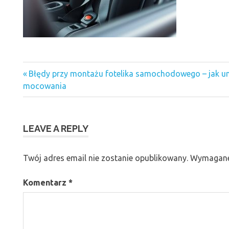
Previous
Nawigacja
Błędy przy montażu fotelika samochodowego – jak uni
Post:
mocowania
wpisu
LEAVE A REPLY
Twój adres email nie zostanie opublikowany.
Wymagane
Komentarz
*