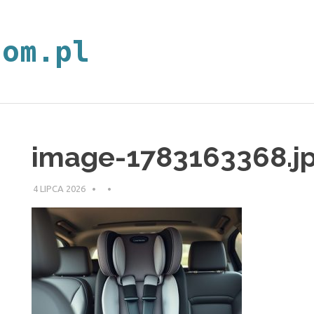
neoplan.com.p
image-1783163368.j
4 LIPCA 2026