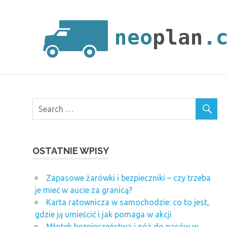
Skip
to
content
OSTATNIE WPISY
Zapasowe żarówki i bezpieczniki – czy trzeba
je mieć w aucie za granicą?
Karta ratownicza w samochodzie: co to jest,
gdzie ją umieścić i jak pomaga w akcji
Młotek bezpieczeństwa i nóż do pasów w