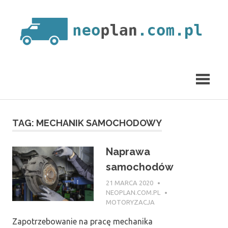
Skip
to
content
neoplan.com.pl
TAG:
MECHANIK SAMOCHODOWY
Naprawa
samochodów
21 MARCA 2020
NEOPLAN.COM.PL
MOTORYZACJA
Zapotrzebowanie na pracę mechanika