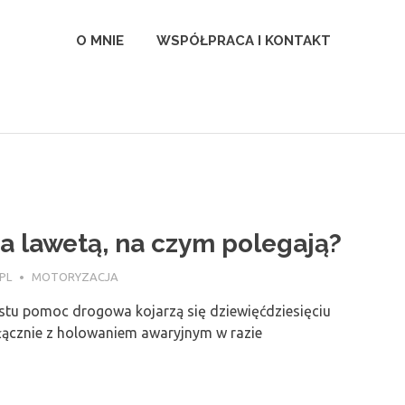
l
O MNIE
WSPÓŁPRACA I KONTAKT
a lawetą, na czym polegają?
PL
MOTORYZACJA
ostu pomoc drogowa kojarzą się dziewięćdziesięciu
ącznie z holowaniem awaryjnym w razie