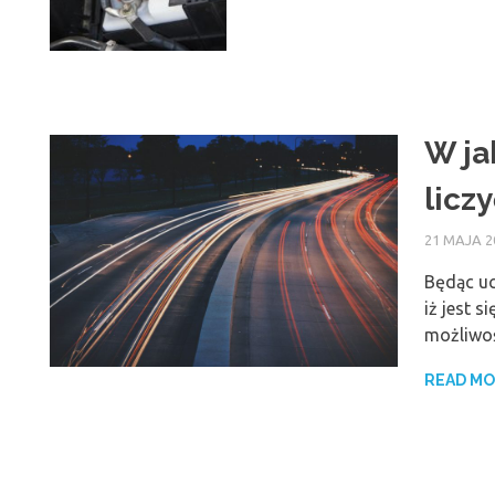
W ja
licz
21 MAJA 2
Będąc uc
iż jest 
możliwoś
READ M