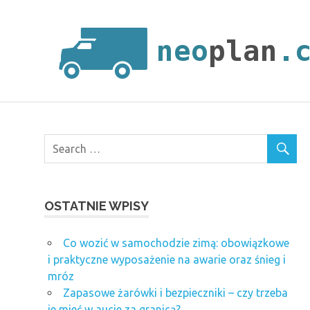
Skip
to
content
OSTATNIE WPISY
Co wozić w samochodzie zimą: obowiązkowe
i praktyczne wyposażenie na awarie oraz śnieg i
mróz
Zapasowe żarówki i bezpieczniki – czy trzeba
je mieć w aucie za granicą?