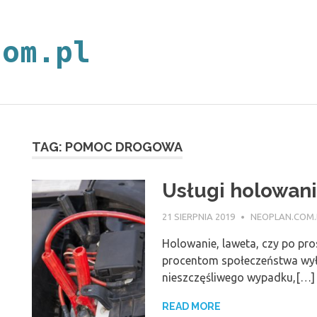
neoplan.com.p
TAG:
POMOC DROGOWA
Usługi holowani
21 SIERPNIA 2019
NEOPLAN.COM.
Holowanie, laweta, czy po pr
procentom społeczeństwa wył
nieszczęśliwego wypadku,[…]
READ MORE